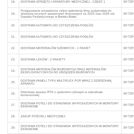
18.
DOSTAWA SPRZĘTU I APARATURY MEDYCZNEJ - CZĘŚĆ 1
SP.TZP
Postępowanie prowadzone celem wyłonienia firmy audytorskiej do
19.
zbadania rocznych sprawozdań finansowych za 2025 oraz 2026 rok
SP.TZP
Szpitala Pediatrycznego w Bielsku-Białej
20.
DOSTAWA AUTOMATU DO CZYSZCZENIA PODŁÓG
SP.TZP
21.
DOSTAWA AUTOMATU DO CZYSZCZENIA PODŁÓG
SP.TZP
22.
DOSTAWA MATERIAŁÓW SZEWNYCH - 1 PAKIET
SP.TZP
23.
DOSTAWA LEKÓW - 2 PAKIETY
SP.TZP
DOSTAWA MATERIAŁÓW BIUROWYCH ORAZ MATERIAŁÓW
24.
SP.TZP
EKSPLOATACYJNYCH DO URZĄDZEŃ BIUROWYCH
DOSTAWA PANELI TYPU MULTIPLEX PCR WRAZ Z DZIERŻAWĄ
25.
SP.TZP
APARATU
Dzierżawa aparatu RTG z systemem cyfrowym w zabudowie
26.
SP.TZP
kontenerowej
DOSTAWA FOTELI DO STANOWISK WYPOSAŻONYCH W MONITORY
27.
SP.TZP
EKRANOWE
28.
ZAKUP POŚCIELI MEDYCZNEJ
SP.TZP
DOSTAWA FOTELI DO STANOWISK WYPOSAŻONYCH W MONITORY
29.
SP.TZP
EKRANOWE