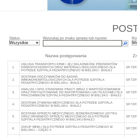
POS
Status:
Wyszukaj po znaku sprawy lub nazwie:
Ro
Nazwa postępowania
Z
USŁUGA TRANSPORTU KRWI I JEJ SKŁADNIKÓW, PREPARATÓW
1.
KRWIOPOCHODNYCH ORAZ MATERIAŁU BIOLOGICZNEGO DLA
SP.TZP
POTRZEB SZPITALA PEDIATRYCZNEGO W BIELSKU - BIAŁEJ
DOSTAWA ODCZYNNIKÓW DO BADAŃ
2.
IMMUNOHEMATOLOGICZNYCH DLA POTRZEB SZPITALA
SP.TZP
PEDIATRYCZNEGO W BIELSKU - BIAŁEJ
ANALIZA I OPIS STANOWISK PRACY WRAZ Z WARTOŚCIOWANIEM
3.
ORAZ PRZYGOTOWANIE DO RAPORTOWANIA LUKI PŁACOWEJ DLA
SP.TZP
PRACOWNIKÓW SZPITALA PEDIATRYCZNEGO W BIELSKU - BIAŁEJ
DOSTAWA ŻYWIENIA MEDYCZNEGO DLA POTRZEB SZPITALA
4.
SP.TZP
PEDIATRYCZNEGO W BIELSKU - BIAŁEJ
DOSTAWA SPRZĘTU MEDYCZNEGO JEDNORAZOWEGO UŻYTKU
5.
ORAZ DROBNEGO SPRZĘTU MEDYCZNEGO DLA POTRZEB
SP.TZP
SZPITALA PEDIATRYCZNEGO W BIELSKU-BIAŁEJ
ZAKUP MEBLI DLA POTRZEB SZPITALA PEDIATRYCZNEGO W
6.
SP.TZP
BIELSKU – CZĘŚĆ II