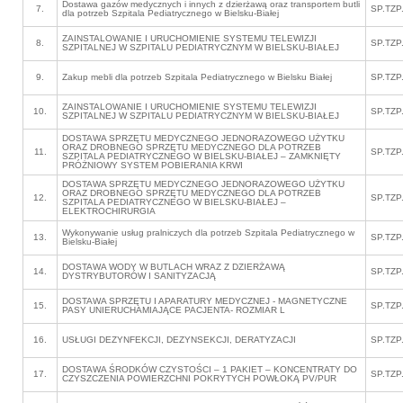
Dostawa gazów medycznych i innych z dzierżawą oraz transportem butli
7.
SP.TZP
dla potrzeb Szpitala Pediatrycznego w Bielsku-Białej
ZAINSTALOWANIE I URUCHOMIENIE SYSTEMU TELEWIZJI
8.
SP.TZP
SZPITALNEJ W SZPITALU PEDIATRYCZNYM W BIELSKU-BIAŁEJ
9.
Zakup mebli dla potrzeb Szpitala Pediatrycznego w Bielsku Białej
SP.TZP
ZAINSTALOWANIE I URUCHOMIENIE SYSTEMU TELEWIZJI
10.
SP.TZP
SZPITALNEJ W SZPITALU PEDIATRYCZNYM W BIELSKU-BIAŁEJ
DOSTAWA SPRZĘTU MEDYCZNEGO JEDNORAZOWEGO UŻYTKU
ORAZ DROBNEGO SPRZĘTU MEDYCZNEGO DLA POTRZEB
11.
SP.TZP
SZPITALA PEDIATRYCZNEGO W BIELSKU-BIAŁEJ – ZAMKNIĘTY
PRÓŻNIOWY SYSTEM POBIERANIA KRWI
DOSTAWA SPRZĘTU MEDYCZNEGO JEDNORAZOWEGO UŻYTKU
ORAZ DROBNEGO SPRZĘTU MEDYCZNEGO DLA POTRZEB
12.
SP.TZP
SZPITALA PEDIATRYCZNEGO W BIELSKU-BIAŁEJ –
ELEKTROCHIRURGIA
Wykonywanie usług pralniczych dla potrzeb Szpitala Pediatrycznego w
13.
SP.TZP
Bielsku-Białej
DOSTAWA WODY W BUTLACH WRAZ Z DZIERŻAWĄ
14.
SP.TZP
DYSTRYBUTORÓW I SANITYZACJĄ
DOSTAWA SPRZĘTU I APARATURY MEDYCZNEJ - MAGNETYCZNE
15.
SP.TZP
PASY UNIERUCHAMIAJĄCE PACJENTA- ROZMIAR L
16.
USŁUGI DEZYNFEKCJI, DEZYNSEKCJI, DERATYZACJI
SP.TZP
DOSTAWA ŚRODKÓW CZYSTOŚCI – 1 PAKIET – KONCENTRATY DO
17.
SP.TZP
CZYSZCZENIA POWIERZCHNI POKRYTYCH POWŁOKĄ PV/PUR