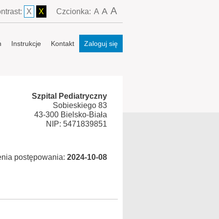
A
A
ntrast:
X
X
Czcionka:
A
n
Instrukcje
Kontakt
Zaloguj się
Szpital Pediatryczny
Sobieskiego 83
43-300 Bielsko-Biała
NIP: 5471839851
enia postępowania:
2024-10-08