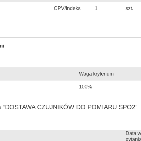
CPV/Indeks
1
szt.
ni
Waga kryterium
100%
ania “DOSTAWA CZUJNIKÓW DO POMIARU SPO2”
Data w
pytani