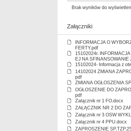
Brak wyników do wyświetlen
Załączniki
INFORMACJA O WYBORZ
FERTY.pdf
15102024r. INFORMACJ
EJ NA SFINANSOWANIE 
15102024- Informacja z otw
14102024 ZMIANA ZAPROS
pdf
ZMIANA OGŁOSZENIA SP.T
OGŁOSZENIE DO ZAPROSZ
pdf
Załącznik nr 1 FO.docx
ZAŁĄCZNIK NR 2 DO ZAP
Załącznik nr 3 OSW WYKL
Załącznik nr 4 PPU.docx
ZAPROSZENIE SP.TZP.254