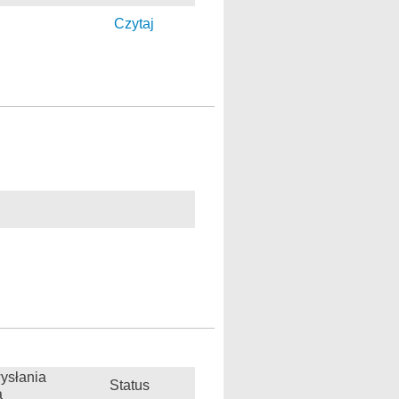
Czytaj
ysłania
Status
a