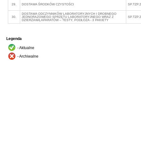
29.
DOSTAWA ŚRODKÓW CZYSTOŚCI
SP.TZP.
DOSTAWA ODCZYNNIKÓW LABORATORYJNYCH I DROBNEGO
30.
JEDNORAZOWEGO SPRZĘTU LABORATORYJNEGO WRAZ Z
SP.TZP.
DZIERŻAWĄ APARATÓW – TESTY, PODŁOŻA - 3 PAKIETY
Legenda
- Aktualne
- Archiwalne