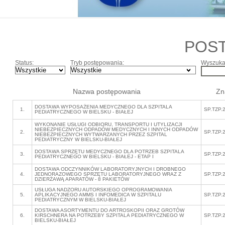
POS
Status:
Tryb postępowania:
Wyszukaj
Nazwa postępowania
Zn
DOSTAWA WYPOSAŻENIA MEDYCZNEGO DLA SZPITALA
1.
SP.TZP.
PEDIATRYCZNEGO W BIELSKU - BIAŁEJ
WYKONANIE USŁUGI ODBIORU, TRANSPORTU I UTYLIZACJI
NIEBEZPIECZNYCH ODPADÓW MEDYCZNYCH I INNYCH ODPADÓW
2.
SP.TZP.
NIEBEZPIECZNYCH WYTWARZANYCH PRZEZ SZPITAL
PEDIATRYCZNY W BIELSKU-BIAŁEJ
DOSTAWA SPRZĘTU MEDYCZNEGO DLA POTRZEB SZPITALA
3.
SP.TZP.
PEDIATRYCZNEGO W BIELSKU - BIAŁEJ - ETAP I
DOSTAWA ODCZYNNIKÓW LABORATORYJNYCH I DROBNEGO
4.
JEDNORAZOWEGO SPRZĘTU LABORATORYJNEGO WRAZ Z
SP.TZP.
DZIERŻAWĄ APARATÓW - 8 PAKIETÓW
USŁUGA NADZORU AUTORSKIEGO OPROGRAMOWANIA
5.
APLIKACYJNEGO AMMS I INFOMEDICA W SZPITALU
SP.TZP.
PEDIATRYCZNYM W BIELSKU-BIAŁEJ
DOSTAWA ASORTYMENTU DO ARTROSKOPII ORAZ GROTÓW
6.
KIRSCHNERA NA POTRZEBY SZPITALA PEDIATRYCZNEGO W
SP.TZP.
BIELSKU-BIAŁEJ