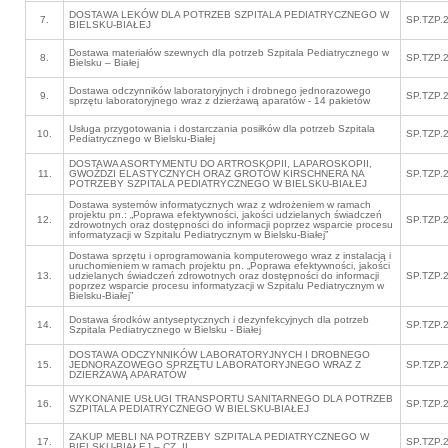
DOSTAWA LEKÓW DLA POTRZEB SZPITALA PEDIATRYCZNEGO W
7.
SP.TZP.
BIELSKU-BIAŁEJ
Dostawa materiałów szewnych dla potrzeb Szpitala Pediatrycznego w
8.
SP.TZP.
Bielsku – Białej
Dostawa odczynników laboratoryjnych i drobnego jednorazowego
9.
SP.TZP.
sprzętu laboratoryjnego wraz z dzierżawą aparatów - 14 pakietów
Usługa przygotowania i dostarczania posiłków dla potrzeb Szpitala
10.
SP.TZP.
Pediatrycznego w Bielsku-Białej
DOSTAWA ASORTYMENTU DO ARTROSKOPII, LAPAROSKOPII,
11.
GWOŹDZI ELASTYCZNYCH ORAZ GROTÓW KIRSCHNERA NA
SP.TZP.
POTRZEBY SZPITALA PEDIATRYCZNEGO W BIELSKU-BIAŁEJ
Dostawa systemów informatycznych wraz z wdrożeniem w ramach
projektu pn.: „Poprawa efektywności, jakości udzielanych świadczeń
12.
SP.TZP.
zdrowotnych oraz dostępności do informacji poprzez wsparcie procesu
informatyzacji w Szpitalu Pediatrycznym w Bielsku-Białej”
Dostawa sprzętu i oprogramowania komputerowego wraz z instalacją i
uruchomieniem w ramach projektu pn. „Poprawa efektywności, jakości
13.
udzielanych świadczeń zdrowotnych oraz dostępności do informacji
SP.TZP.
poprzez wsparcie procesu informatyzacji w Szpitalu Pediatrycznym w
Bielsku-Białej”
Dostawa środków antyseptycznych i dezynfekcyjnych dla potrzeb
14.
SP.TZP.
Szpitala Pediatrycznego w Bielsku - Białej
DOSTAWA ODCZYNNIKÓW LABORATORYJNYCH I DROBNEGO
15.
JEDNORAZOWEGO SPRZĘTU LABORATORYJNEGO WRAZ Z
SP.TZP.
DZIERŻAWĄ APARATÓW
WYKONANIE USŁUGI TRANSPORTU SANITARNEGO DLA POTRZEB
16.
SP.TZP.
SZPITALA PEDIATRYCZNEGO W BIELSKU-BIAŁEJ
ZAKUP MEBLI NA POTRZEBY SZPITALA PEDIATRYCZNEGO W
17.
SP.TZP.
BIELSKU-BIAŁEJ – CZ. II