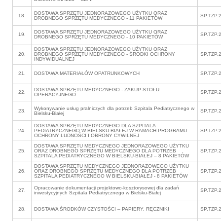
DOSTAWA SPRZĘTU JEDNORAZOWEGO UŻYTKU ORAZ
18.
SP.TZP.
DROBNEGO SPRZĘTU MEDYCZNEGO - 11 PAKIETÓW
DOSTAWA SPRZĘTU JEDNORAZOWEGO UŻYTKU ORAZ
19.
SP.TZP.
DROBNEGO SPRZĘTU MEDYCZNEGO - 10 PAKIETÓW
DOSTAWA SPRZĘTU JEDNORAZOWEGO UŻYTKU ORAZ
20.
DROBNEGO SPRZĘTU MEDYCZNEGO - ŚRODKI OCHRONY
SP.TZP.
INDYWIDUALNEJ
21.
DOSTAWA MATERIAŁÓW OPATRUNKOWYCH
SP.TZP.
DOSTAWA SPRZĘTU MEDYCZNEGO - ZAKUP STOŁU
22.
SP.TZP.
OPERACYJNEGO
Wykonywanie usług pralniczych dla potrzeb Szpitala Pediatrycznego w
23.
SP.TZP.
Bielsku-Białej
DOSTAWA SPRZĘTU MEDYCZNEGO DLA SZPITALA
24.
PEDIATRYCZNEGO W BIELSKU-BIAŁEJ W RAMACH PROGRAMU
SP.TZP.
OCHRONY LUDNOŚCI I OBRONY CYWILNEJ
DOSTAWA SPRZĘTU MEDYCZNEGO JEDNORAZOWEGO UŻYTKU
25.
ORAZ DROBNEGO SPRZĘTU MEDYCZNEGO DLA POTRZEB
SP.TZP.
SZPITALA PEDIATRYCZNEGO W BIELSKU-BIAŁEJ – 8 PAKIETÓW
DOSTAWA SPRZĘTU MEDYCZNEGO JEDNORAZOWEGO UŻYTKU
26.
ORAZ DROBNEGO SPRZĘTU MEDYCZNEGO DLA POTRZEB
SP.TZP.
SZPITALA PEDIATRYCZNEGO W BIELSKU-BIAŁEJ - 8 PAKIETÓW
Opracowanie dokumentacji projektowo-kosztorysowej dla zadań
27.
SP.TZP.
inwestycyjnych Szpitala Pediatrycznego w Bielsku-Białej
28.
DOSTAWA ŚRODKÓW CZYSTOŚCI – PAPIERY, RĘCZNIKI
SP.TZP.