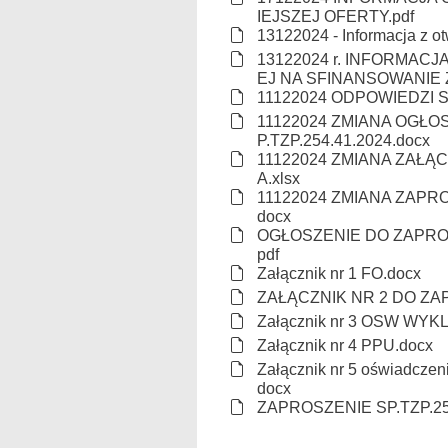
IEJSZEJ OFERTY.pdf
13122024 - Informacja z otw
13122024 r. INFORMAC
EJ NA SFINANSOWANIE 
11122024 ODPOWIEDZI SP
11122024 ZMIANA OGŁO
P.TZP.254.41.2024.docx
11122024 ZMIANA ZAŁĄ
A.xlsx
11122024 ZMIANA ZAPROS
docx
OGŁOSZENIE DO ZAPROSZ
pdf
Załącznik nr 1 FO.docx
ZAŁĄCZNIK NR 2 DO ZA
Załącznik nr 3 OSW WYKL
Załącznik nr 4 PPU.docx
Załącznik nr 5 oświadczen
docx
ZAPROSZENIE SP.TZP.254