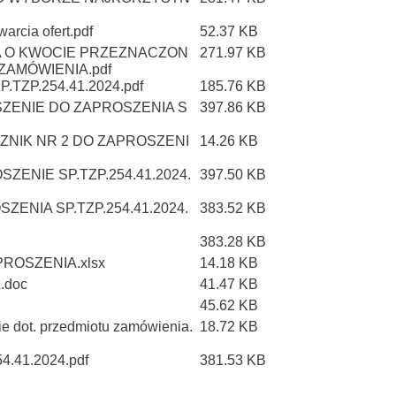
arcia ofert.pdf
52.37 KB
JA O KWOCIE PRZEZNACZON
271.97 KB
ZAMÓWIENIA.pdf
.TZP.254.41.2024.pdf
185.76 KB
SZENIE DO ZAPROSZENIA S
397.86 KB
CZNIK NR 2 DO ZAPROSZENI
14.26 KB
ZENIE SP.TZP.254.41.2024.
397.50 KB
ENIA SP.TZP.254.41.2024.
383.52 KB
383.28 KB
PROSZENIA.xlsx
14.18 KB
.doc
41.47 KB
45.62 KB
ie dot. przedmiotu zamówienia.
18.72 KB
.41.2024.pdf
381.53 KB