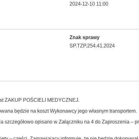
2024-12-10 11:00
Znak sprawy
SP.TZP.254.41.2024
 jest ZAKUP POŚCIELI MEDYCZNEJ.
owana będzie na koszt Wykonawcy jego własnym transportem.
nia szczegółowo opisano w Załączniku na 4 do Zaproszenia – 
ety – części. Zamawiający informuje, że nie będzie dokonywa