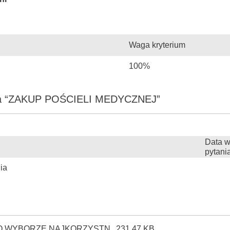
Waga kryterium
100%
nia “ZAKUP POŚCIELI MEDYCZNEJ”
Data w
pytani
ia
 O WYBORZE NAJKORZYSTN
231.47 KB