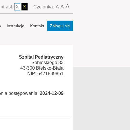
A
A
ntrast:
X
X
Czcionka:
A
n
Instrukcje
Kontakt
Zaloguj się
Szpital Pediatryczny
Sobieskiego 83
43-300 Bielsko-Biała
NIP: 5471839851
enia postępowania:
2024-12-09