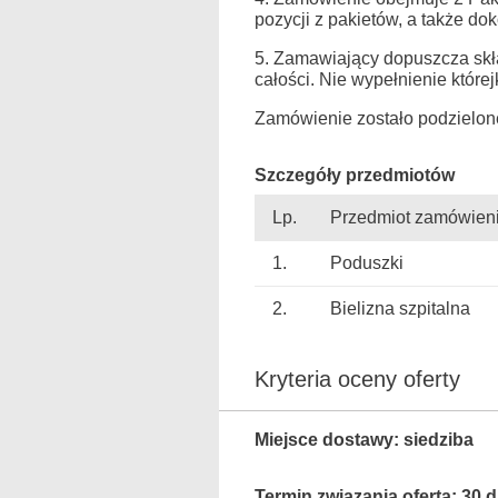
pozycji z pakietów, a także do
5. Zamawiający dopuszcza skła
całości. Nie wypełnienie które
Zamówienie zostało podzielone
Szczegóły przedmiotów
Lp.
Przedmiot zamówien
1.
Poduszki
2.
Bielizna szpitalna
Kryteria oceny oferty
Miejsce dostawy: siedziba
Termin związania ofertą: 30 d