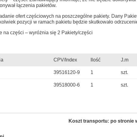
konywał łączenia pakietów.
danie ofert częściowych na poszczególne pakiety. Dany Pakie
jkolwiek pozycji w ramach pakietu będzie skutkowało odrzucenie
 na części – wyróżnia się 2 Pakiety/części
ia
CPV/Index
Ilość
J.m
39516120-9
1
szt.
39518000-6
1
szt.
Koszt transportu: po stroni
ni