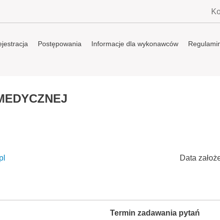
Ko
jestracja
Postępowania
Informacje dla wykonawców
Regulami
 MEDYCZNEJ
pl
Data założ
Termin zadawania pytań