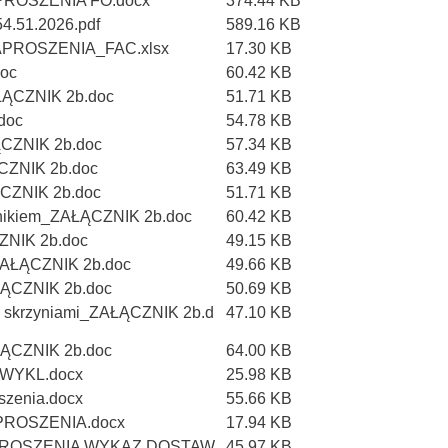
PROSZENIA FO.docx
374.44 KB
.51.2026.pdf
589.16 KB
APROSZENIA_FAC.xlsx
17.30 KB
doc
60.42 KB
ŁĄCZNIK 2b.doc
51.71 KB
doc
54.78 KB
ĄCZNIK 2b.doc
57.34 KB
ĄCZNIK 2b.doc
63.49 KB
ĄCZNIK 2b.doc
51.71 KB
órnikiem_ZAŁĄCZNIK 2b.doc
60.42 KB
CZNIK 2b.doc
49.15 KB
_ZAŁĄCZNIK 2b.doc
49.66 KB
AŁĄCZNIK 2b.doc
50.69 KB
e skrzyniami_ZAŁĄCZNIK 2b.d
47.10 KB
AŁĄCZNIK 2b.doc
64.00 KB
 WYKL.docx
25.98 KB
szenia.docx
55.66 KB
PROSZENIA.docx
17.94 KB
PROSZENIA WYKAZ DOSTAW.
45.97 KB