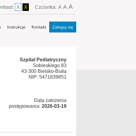
A
A
ntrast:
X
X
Czcionka:
A
n
Instrukcje
Kontakt
Zaloguj się
Szpital Pediatryczny
Sobieskiego 83
43-300 Bielsko-Biała
NIP: 5471839851
Data założenia
postępowania:
2026-03-19