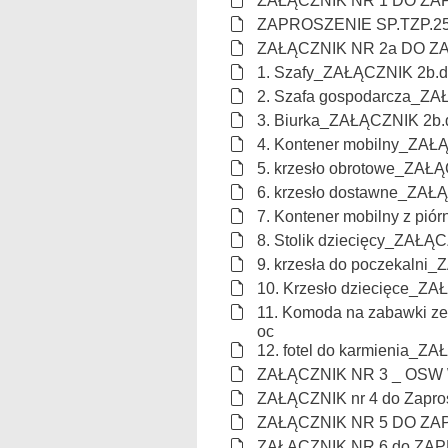
ZAŁĄCZNIK NR 1 DO ZA
ZAPROSZENIE SP.TZP.254
ZAŁĄCZNIK NR 2a DO Z
1. Szafy_ZAŁĄCZNIK 2b.
2. Szafa gospodarcza_ZA
3. Biurka_ZAŁĄCZNIK 2b.
4. Kontener mobilny_ZAŁ
5. krzesło obrotowe_ZAŁ
6. krzesło dostawne_ZAŁ
7. Kontener mobilny z pi
8. Stolik dziecięcy_ZAŁĄ
9. krzesła do poczekalni
10. Krzesło dziecięce_Z
11. Komoda na zabawki z
oc
12. fotel do karmienia_Z
ZAŁĄCZNIK NR 3 _ OSW
ZAŁĄCZNIK nr 4 do Zapro
ZAŁĄCZNIK NR 5 DO ZA
ZAŁĄCZNIK NR 6 do ZA