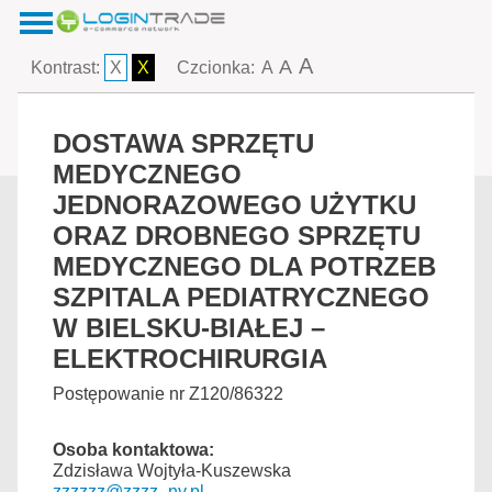
A
A
Kontrast:
X
X
Czcionka:
A
DOSTAWA SPRZĘTU
MEDYCZNEGO
JEDNORAZOWEGO UŻYTKU
ORAZ DROBNEGO SPRZĘTU
MEDYCZNEGO DLA POTRZEB
SZPITALA PEDIATRYCZNEGO
W BIELSKU-BIAŁEJ –
ELEKTROCHIRURGIA
Postępowanie nr Z120/86322
Osoba kontaktowa:
Zdzisława Wojtyła-Kuszewska
zzzzzz@zzzz_ny.pl