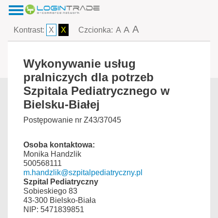
A
A
Kontrast:
X
X
Czcionka:
A
Wykonywanie usług
pralniczych dla potrzeb
Szpitala Pediatrycznego w
Bielsku-Białej
Postępowanie nr Z43/37045
Osoba kontaktowa:
Monika Handzlik
500568111
m.handzlik@szpitalpediatryczny.pl
Szpital Pediatryczny
Sobieskiego 83
43-300 Bielsko-Biała
NIP: 5471839851