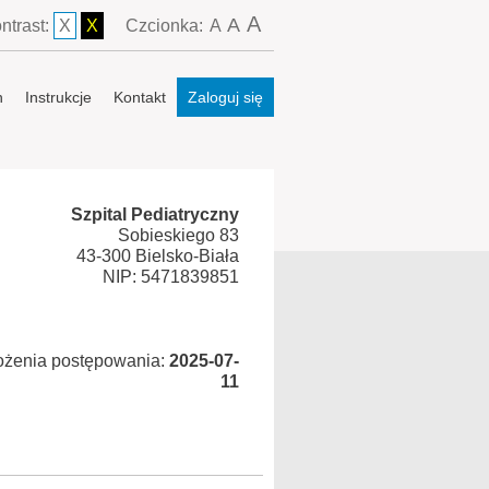
A
A
ntrast:
X
X
Czcionka:
A
n
Instrukcje
Kontakt
Zaloguj się
Szpital Pediatryczny
Sobieskiego 83
43-300 Bielsko-Biała
NIP: 5471839851
ożenia postępowania:
2025-07-
11