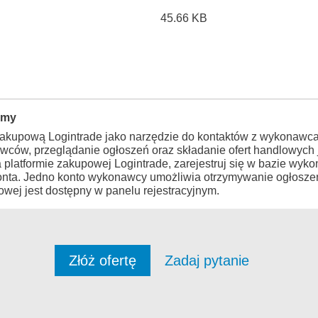
45.66 KB
rmy
zakupową Logintrade jako narzędzie do kontaktów z wykonawca
wców, przeglądanie ogłoszeń oraz składanie ofert handlowych j
a platformie zakupowej Logintrade, zarejestruj się w bazie wy
konta. Jedno konto wykonawcy umożliwia otrzymywanie ogłosze
wej jest dostępny w panelu rejestracyjnym.
Złóż ofertę
Zadaj pytanie