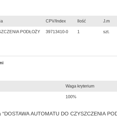
ia
CPV/Index
Ilość
J.m
SZCZENIA PODŁOŻY
39713410-0
1
szt.
ni
Waga kryterium
100%
ania “DOSTAWA AUTOMATU DO CZYSZCZENIA PO