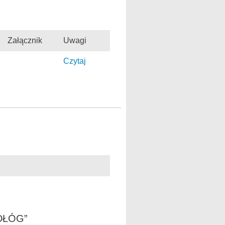
Załącznik
Uwagi
Czytaj
DŁÓG”